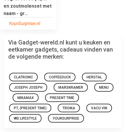
en zoutmolenset met
naam - gr...
YourSurprise.nl
Via Gadget-wereld.nl kunt u keuken en
eetkamer gadgets, cadeaus vinden van
de volgende merken:
CLATRONIC
COFFEEDUCK
HERSTAL
JOSEPH JOSEPH
MARSKRAMER
MENU
MIKAMAX
PRESENT TIME
PT, (PRESENT TIME)
TROIKA
VACU VIN
WD LIFESTYLE
YOURSURPRISE