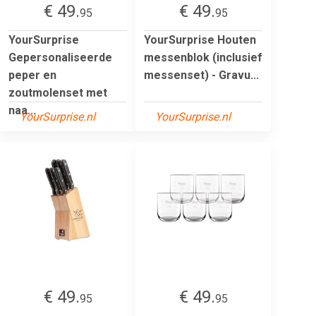
€ 49.
€ 49.
95
95
YourSurprise
YourSurprise Houten
Gepersonaliseerde
messenblok (inclusief
peper en
messenset) - Gravu...
zoutmolenset met
naa...
YourSurprise.nl
YourSurprise.nl
€ 49.
€ 49.
95
95