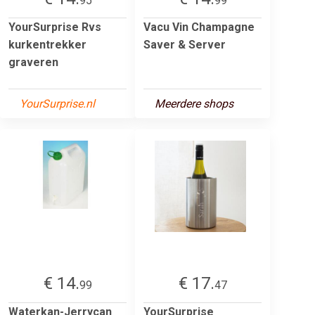
95
99
YourSurprise Rvs
Vacu Vin Champagne
kurkentrekker
Saver & Server
graveren
YourSurprise.nl
Meerdere shops
€ 14.
€ 17.
99
47
Waterkan-Jerrycan
YourSurprise