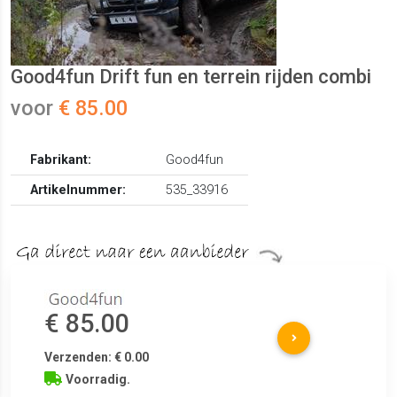
Good4fun Drift fun en terrein rijden combi
voor
€ 85.00
Fabrikant:
Good4fun
Artikelnummer:
535_33916
€ 85.00
Verzenden: € 0.00
Voorradig.