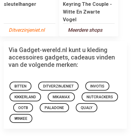
sleutelhanger
Keyring The Couple -
Witte En Zwarte
Vogel
Ditverzinjeniet.nl
Meerdere shops
Via Gadget-wereld.nl kunt u kleding
accessoires gadgets, cadeaus vinden
van de volgende merken:
BITTEN
DITVERZINJENIET
INVOTIS
KIKKERLAND
MIKAMAX
NUTCRACKERS
OOTB
PALADONE
QUALY
WINKEE