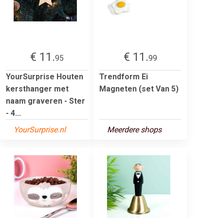
€ 11.
€ 11.
95
99
YourSurprise Houten
Trendform Ei
kersthanger met
Magneten (set Van 5)
naam graveren - Ster
- 4...
YourSurprise.nl
Meerdere shops