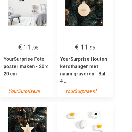
€ 11.
€ 11.
95
95
YourSurprise Foto
YourSurprise Houten
poster maken - 20 x
kersthanger met
20 cm
naam graveren - Bal -
4 ...
YourSurprise.nl
YourSurprise.nl