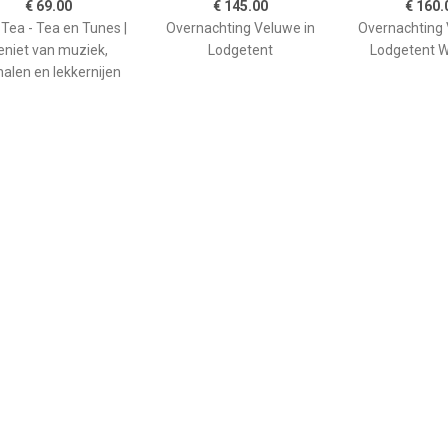
€ 69.00
€ 145.00
€ 160.
 Tea - Tea en Tunes |
Overnachting Veluwe in
Overnachting 
eniet van muziek,
Lodgetent
Lodgetent W
halen en lekkernijen
€ 69.00
€ 199.00
€ 149.
ie Park Cadeaubon
Voucher voor Harry Potter
Warner Bros. S
and the Cursed Child in
London Cad
Londen