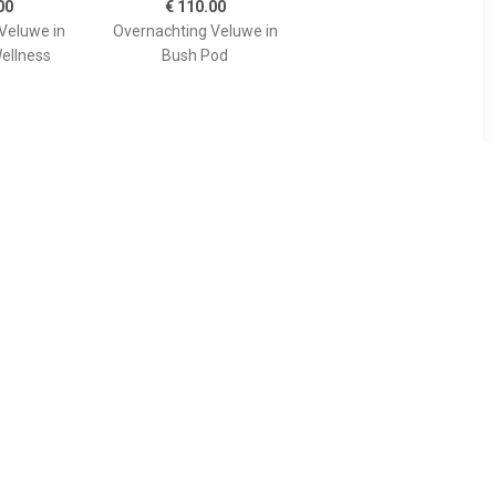
00
€ 110.00
Veluwe in
Overnachting Veluwe in
ellness
Bush Pod
00
€ 109.00
tudio Tour
Disneyland Parijs
eaubon
Cadeaubon