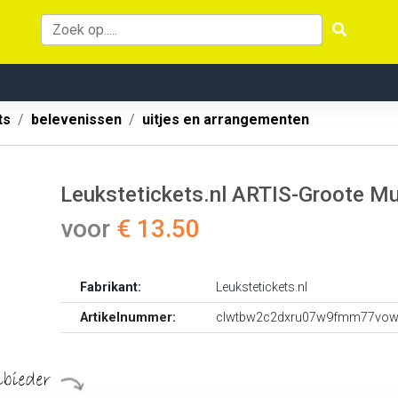
ts
belevenissen
uitjes en arrangementen
Leukstetickets.nl ARTIS-Groote Mu
voor
€ 13.50
Fabrikant:
Leukstetickets.nl
Artikelnummer:
clwtbw2c2dxru07w9fmm77vo