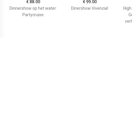
€ 88.00
€ 99.00
Dinnershow op het water:
Dinershow Vivencia!
High
Partycruise
G
ver
€ 55.00
€ 95.00
High Tea in hartje Gouda
Overnachting Veluwe in
Mov
Luxe Pod