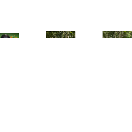
€ 69.00
€ 145.00
€ 160.
 Tea - Tea en Tunes |
Overnachting Veluwe in
Overnachting 
eniet van muziek,
Lodgetent
Lodgetent W
halen en lekkernijen