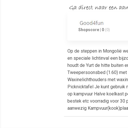
Shopscore | 0
(0)
Op de steppen in Mongolië wer
en speciale lichtinval een bij
houdt de Yurt de hitte buiten e
Tweepersoonsbed (1.60) met
Waxinelichthouders met waxinel
Picknicktafel Je kunt gebrui
op kampvuur Halve koelkast pe
bestek etc voorradig voor 30
aanwezig Kampvuur(kook)plaa