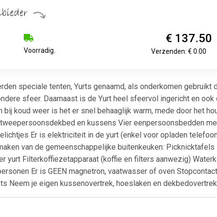
€ 137.50
Voorradig.
Verzenden: € 0.00
den speciale tenten, Yurts genaamd, als onderkomen gebruikt d
zondere sfeer. Daarnaast is de Yurt heel sfeervol ingericht en oo
n bij koud weer is het er snel behaaglijk warm, mede door het hou
 tweepersoonsdekbed en kussens Vier eenpersoonsbedden met
ichtjes Er is elektriciteit in de yurt (enkel voor opladen telef
k maken van de gemeenschappelijke buitenkeuken: Picknicktafel
r yurt Filterkoffiezetapparaat (koffie en filters aanwezig) Wat
 personen Er is GEEN magnetron, vaatwasser of oven Stopcontact
ts Neem je eigen kussenovertrek, hoeslaken en dekbedovertre