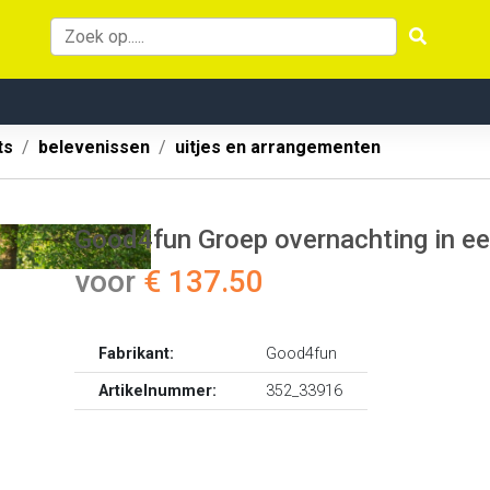
ts
belevenissen
uitjes en arrangementen
Good4fun Groep overnachting in ee
voor
€ 137.50
Fabrikant:
Good4fun
Artikelnummer:
352_33916