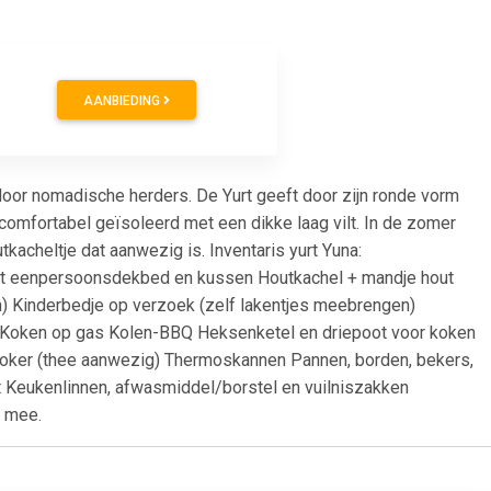
AANBIEDING
oor nomadische herders. De Yurt geeft door zijn ronde vorm
k comfortabel geïsoleerd met een dikke laag vilt. In de zomer
tkacheltje dat aanwezig is. Inventaris yurt Yuna:
 eenpersoonsdekbed en kussen Houtkachel + mandje hout
oon) Kinderbedje op verzoek (zelf lakentjes meebrengen)
s Koken op gas Kolen-BBQ Heksenketel en driepoot voor koken
erkoker (thee aanwezig) Thermoskannen Pannen, borden, bekers,
 Keukenlinnen, afwasmiddel/borstel en vuilniszakken
k mee.