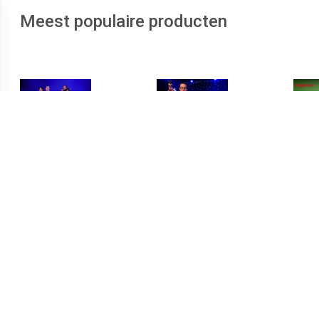
Meest populaire producten
€ 88.00
€ 99.00
Dinnershow op het water:
Dinershow Vivencia!
High
Partycruise
G
ver