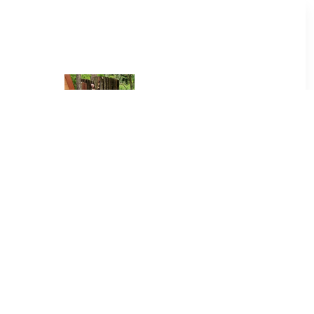
00
€ 110.00
Veluwe in
Overnachting Veluwe in
ellness
Bush Pod