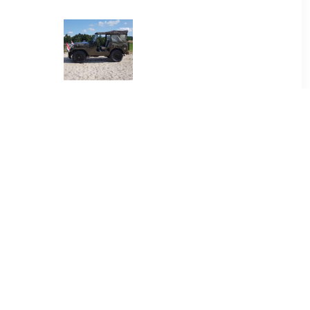
00
€ 185.00
ijden 40
Jeepsafari Veluwe
en
00
€ 59.00
rience
Driften 1 uur regio