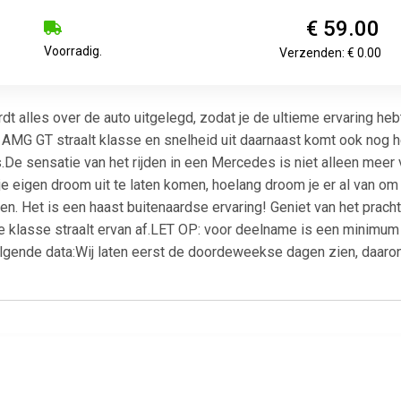
€ 59.00
Voorradig.
Verzenden: € 0.00
t alles over de auto uitgelegd, zodat je de ultieme ervaring hebt 
MG GT straalt klasse en snelheid uit daarnaast komt ook nog h
s.De sensatie van het rijden in een Mercedes is niet alleen meer
je eigen droom uit te laten komen, hoelang droom je er al van 
en. Het is een haast buitenaardse ervaring! Geniet van het pracht
e klasse straalt ervan af.LET OP: voor deelname is een minimum le
volgende data:Wij laten eerst de doordeweekse dagen zien, daa