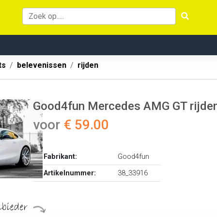
ts
belevenissen
rijden
Good4fun Mercedes AMG GT rijden
voor
€ 59.00
Fabrikant:
Good4fun
Artikelnummer:
38_33916