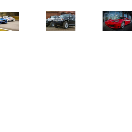
€ 122.50
€ 75.00
€ 135.
uit rijden Zolder kort
Hummer H2 rijden
Ferrari 360 r
programma
minut
€ 99.00
€ 99.00
€ 198.
er aanbieding zelf
Driftcursus kennismaking
Droom expe