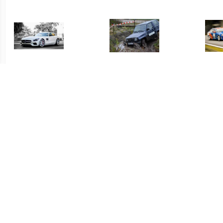
€ 129.00
€ 85.00
Mercedes AMG GT rijden
Drift fun en terrein rijden
Circ
30 minuten
combi
€ 345.00
€ 129.00
Mustang V8 mee rijden op
Audi R8 rijden 45 minuten
Sup