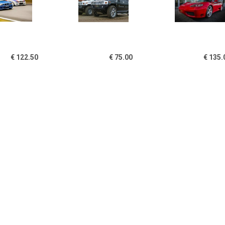
€ 122.50
€ 75.00
€ 135.
uit rijden Zolder kort
Hummer H2 rijden
Ferrari 360 r
programma
minut
€ 99.00
€ 99.00
€ 198.
er aanbieding zelf
Driftcursus kennismaking
Droom expe
den op circuit Zolder
regio Noord-Oost
sportwagens
Nederland