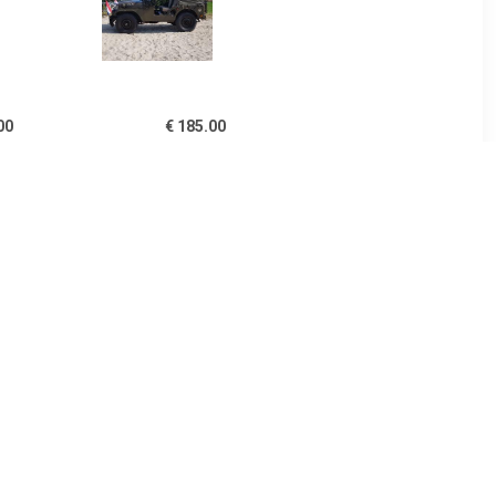
00
€ 185.00
ijden 40
Jeepsafari Veluwe
en
00
€ 59.00
rience
Driften 1 uur regio
 rijden
Eindhoven of Rotterdam
groepen