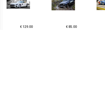
€ 129.00
€ 85.00
Mercedes AMG GT rijden
Drift fun en terrein rijden
Circ
30 minuten
combi
€ 345.00
€ 129.00
Mustang V8 mee rijden op
Audi R8 rijden 45 minuten
Sup
circuit Meppen
rij