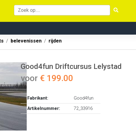
ts
belevenissen
rijden
Good4fun Driftcursus Lelystad
voor
€ 199.00
Fabrikant:
Good4fun
Artikelnummer:
72_33916