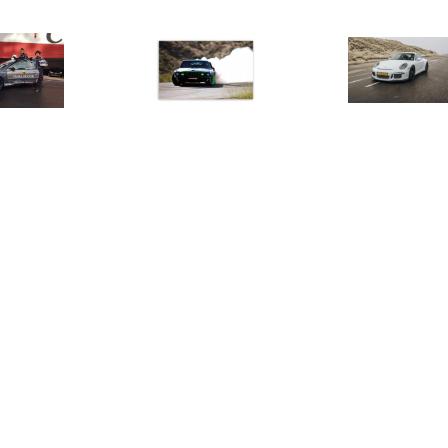
€ 99.00
€ 99.00
€ 198.
er aanbieding zelf
Driftcursus kennismaking
Droom expe
den op circuit Zolder
regio Noord-Oost
sportwagens
Nederland
€ 89.00
€ 150.00
€ 150.