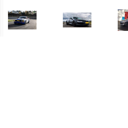
€ 345.00
€ 129.00
Mustang V8 mee rijden op
Audi R8 rijden 45 minuten
Sup
circuit Meppen
rij
€ 59.00
€ 75.00