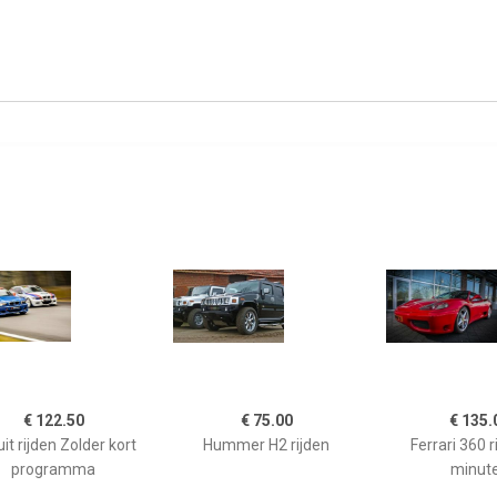
€ 122.50
€ 75.00
€ 135.
uit rijden Zolder kort
Hummer H2 rijden
Ferrari 360 r
programma
minut