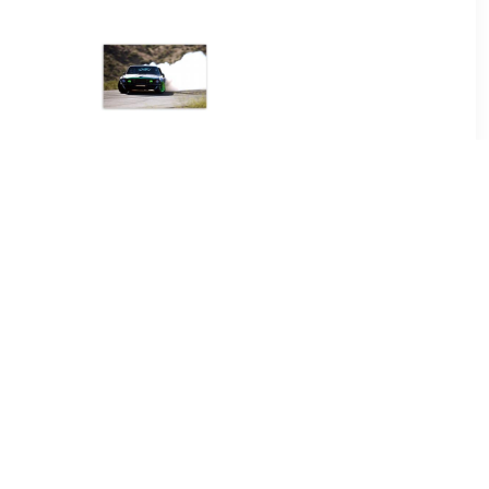
00
€ 59.00
rience
Driften 1 uur regio
 rijden
Eindhoven of Rotterdam
groepen
00
€ 55.00