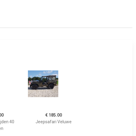
00
€ 185.00
ijden 40
Jeepsafari Veluwe
en