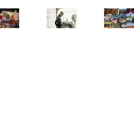
€ 10.00
€ 75.00
€ 10.
Eigen keuze
DJ-workshop in
Belevenis naar
interklaascadeau
Purmerend
same
€ 60.00
€ 29.50
€ 45.