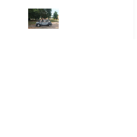
00
€ 265.00
 keuze voor
Een rijdende Escape Room
n
in een Lelijk Eendje
00
€ 10.00