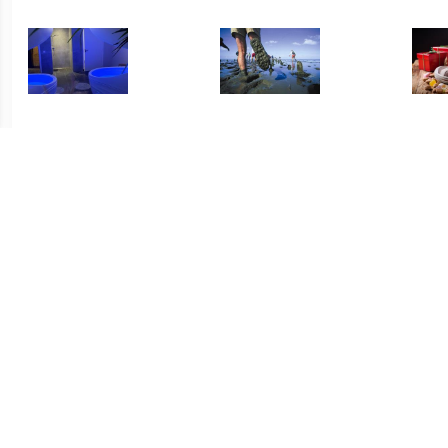
€ 62.50
€ 25.00
Floaten en nagenieten
Wadlopen en Wellness
met smoothie of verse
s
munt/gember thee
€ 95.00
€ 230.00