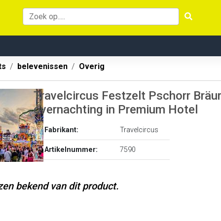
ts
belevenissen
Overig
Travelcircus Festzelt Pschorr Bräur
overnachting in Premium Hotel
Fabrikant:
Travelcircus
Artikelnummer:
7590
jzen bekend van dit product.